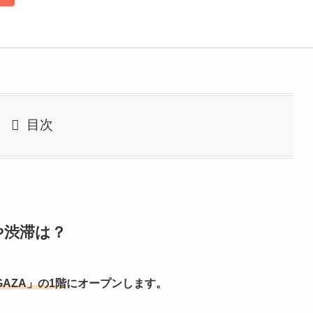
目次
や渋滞は？
AZA」の1階
にオープンします。