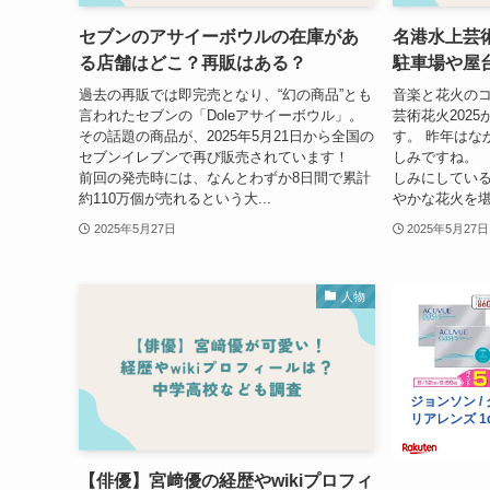
セブンのアサイーボウルの在庫があ
名港水上芸術
る店舗はどこ？再販はある？
駐車場や屋
過去の再販では即完売となり、“幻の商品”とも
音楽と花火の
言われたセブンの「Doleアサイーボウル」。
芸術花火2025が
その話題の商品が、2025年5月21日から全国の
す。 昨年はな
セブンイレブンで再び販売されています！
しみですね。
前回の発売時には、なんとわずか8日間で累計
しみにしている
約110万個が売れるという大...
やかな花火を堪能
2025年5月27日
2025年5月27日
人物
【俳優】宮﨑優の経歴やwikiプロフィ