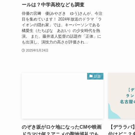
ールは？中学高校なども調査
俳優の宮﨑 優(みやざき ゆう)さんが、今注
目を集めています！ 2024年放送のドラマ「ラ
イオンの隠れ家」では、キーパーソンである
橘愛生（たちばな あおい）の少女時代を熱
演。 また、藤井道人監督の話題作「正体」に
も出演し、演技力の高さが評価され...
2025年5月24日
話題
のぞき坂がロケ地になったCMや映画
【デララバ
ドラマは何？アニメの聖地巡礼でも
位はどこ？