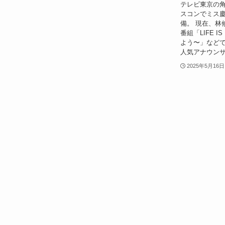
テレビ東京の
スコンでミス
備。 現在、林
番組「LIFE 
よう〜」などで
人気アナウンサ
2025年5月16日