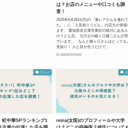
は？お店のメニューや口コミも調
査！
2025年5月26日(月)の「激レアさんを連れ
た。」に「人見知りうどん」の店主が登場
ます。 愛知県名古屋市東区の徳川にある
のうどん店。 元力士の鐘ヶ江健二さんが
でいます。 なんと鐘ヶ江さんはとっても
見知り！ 人と目が合うだけで...
2025年5月24日
グルメ
】町中華SPランキング1
reina(女医)のプロフィールや大学
名古屋の出演した店を調
は？どこの研修医？彼氏について