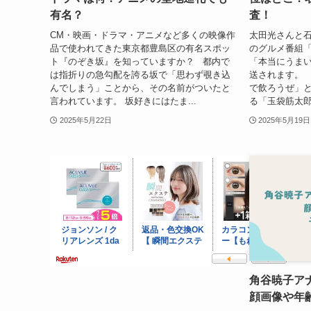
有名？
査！
CM・映画・ドラマ・アニメなど多くの映像作
太田光さんと石
品で使われてきた東京都豊島区の有名スポッ
のグルメ番組「
ト『のぞき坂』を知っていますか？ 都内で
「本当にうまい
は指折りの急勾配を誇る坂で「思わず覗き込
送されます。 
んでしまう」ことから、その名前がついたと
で飲ろうぜ」
言われています。 坂好きにはたま...
る「玉袋筋太郎
2025年5月22日
2025年5月19日
角谷暁子ア
顔画像や年