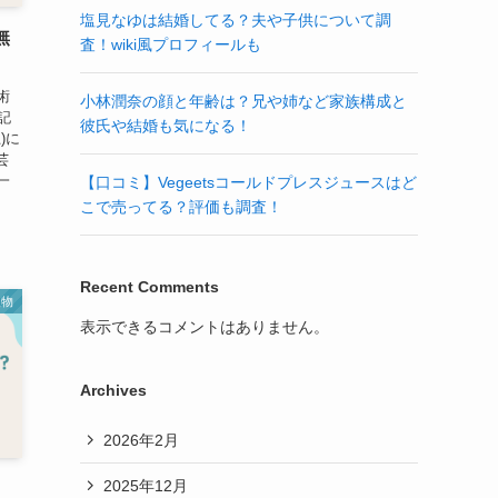
塩見なゆは結婚してる？夫や子供について調
無
査！wiki風プロフィールも
術
小林潤奈の顔と年齢は？兄や姉など家族構成と
記
彼氏や結婚も気になる！
)に
芸
一
【口コミ】Vegeetsコールドプレスジュースはど
こで売ってる？評価も調査！
Recent Comments
人物
表示できるコメントはありません。
Archives
2026年2月
2025年12月