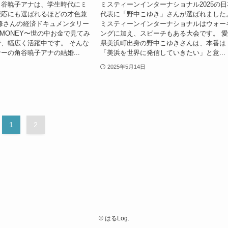
角谷暁子アナは、学生時代にミ
ミスティーンインターナショナル2025の日
慶応にも選ばれるほどの才色兼
代表に「野中こゆき」さんが選ばれました
修さんの経済ドキュメンタリー
ミスティーンインターナショナルはウォー
IS MONEY〜世の中お金で見てみ
ングに加え、スピーチもある大会です。 
、幅広く活躍中です。 そんな
県美浜町出身の野中こゆきさんは、本番は
ーの角谷暁子アナの結婚...
「美浜を世界に発信していきたい」と意...
2025年5月14日
1
2
©
はるLog.