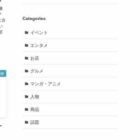
修
？
Categories
に合
い
部
イベント
エンタメ
お店
グルメ
人物
マンガ・アニメ
人物
商品
話題
ー