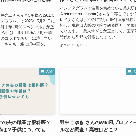
インスタグラムで注目を集めている美人研
医reina(reina._.gohan)さんをご存じですか
井亮二さんがMCを務めるCBC
レイナさんは、2024年2月に医師国家試験
デララバ」で2025年5月21日に
格し、現在は大阪の病院で研修医として働
町中華2時間スペシャル」が放
ています。 美人すぎる女医として、医学
今回は、BS-TBSの「町中華
時代からSNSで話題になってい...
とのコラボであり、出演してい
」さんも一緒に町中華を...
2025年5月16日
人物
ナの夫の職業は眼科医？
野中こゆき さんのwiki風プロフィ
齢は？子供についても
ルなど調査！高校はどこ？