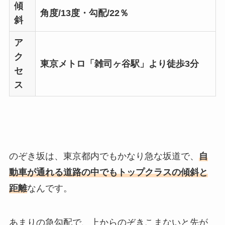
傾
角度/13度・勾配/22％
斜
ア
ク
東京メトロ「雑司ヶ谷駅」より徒歩3分
セ
ス
のぞき坂は、東京都内でもかなり急な坂道で、
自
動車が通れる道路の中でもトップクラスの傾斜と
距離
なんです。
あまりの急勾配で、上からのぞきこまないと先が