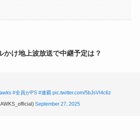
ールかけ地上波放送で中継予定は？
awks
#全員がPS
#連覇
pic.twitter.com/5bJsVl4c6z
_official)
September 27, 2025