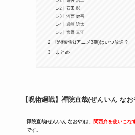
遊佐 浩二
石田 彰
河西 健吾
岩崎 諒太
宮野 真守
呪術廻戦(アニメ3期)はいつ放送？
まとめ
【呪術廻戦】禪院直哉(ぜんいん なお
禪院直哉(ぜんいん なおや)は、
関西弁を使いこな
です。