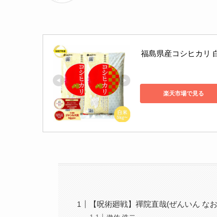
福島県産コシヒカリ 白米 5
楽天市場で見る
【呪術廻戦】禪院直哉(ぜんいん な