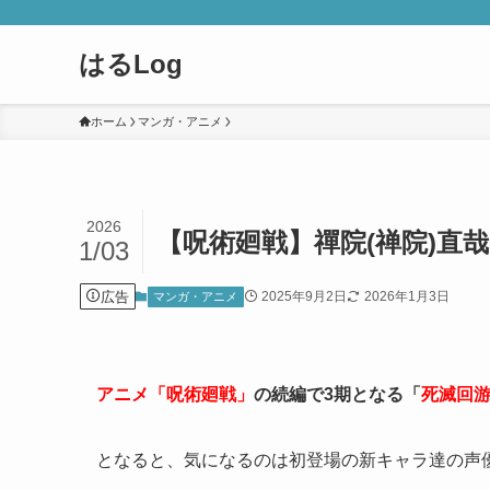
はるLog
ホーム
マンガ・アニメ
2026
【呪術廻戦】禪院(禅院)直
1/03
広告
2025年9月2日
2026年1月3日
マンガ・アニメ
アニメ「呪術廻戦」
の続編で3期となる「
死滅回
となると、気になるのは初登場の新キャラ達の声