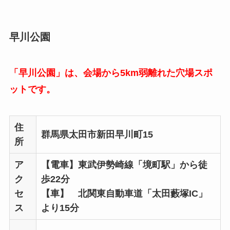
早川公園
「早川公園」は、会場から5km弱離れた穴場スポ
ットです。
住
群馬県太田市新田早川町15
所
ア
【電車】東武伊勢崎線「境町駅」から徒
ク
歩22分
セ
【車】 北関東自動車道「太田藪塚IC」
ス
より15分