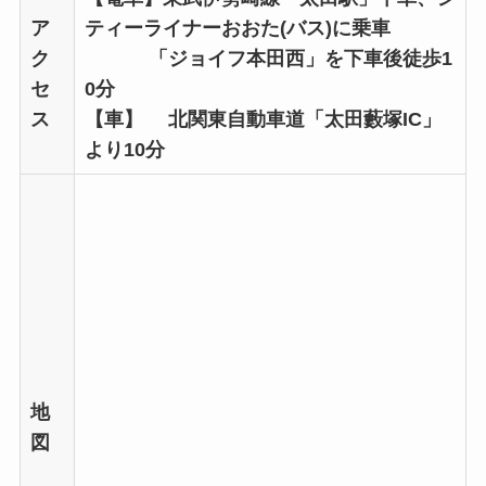
ア
ティーライナーおおた(バス)に乗車
ク
「ジョイフ本田西」を下車後徒歩1
セ
0分
ス
【車】 北関東自動車道「太田藪塚IC」
より10分
地
図