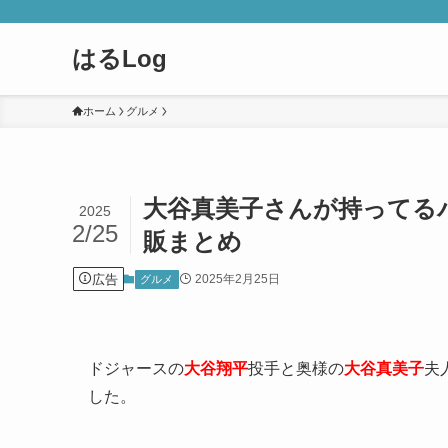
はるLog
ホーム
グルメ
大谷真美子さんが持ってる
2025
2/25
販まとめ
広告
2025年2月25日
グルメ
ドジャースの
大谷翔平
投手と奥様の
大谷真美子
夫
した。