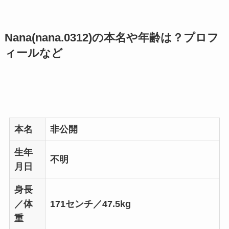
Nana(nana.0312)の本名や年齢は？プロフ
ィールなど
本名
非公開
生年
不明
月日
身長
／体
171センチ／47.5kg
重